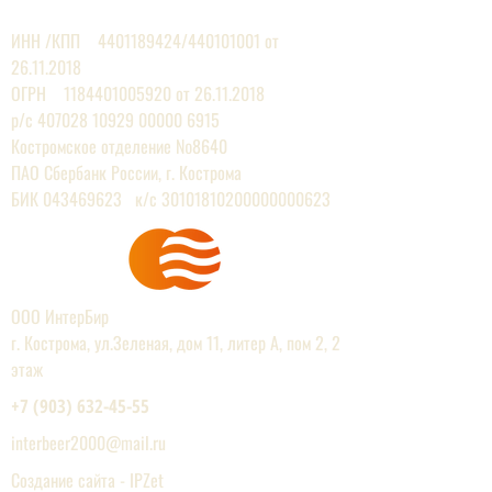
ЕВРОПЕЙСКИХ ПРОИЗВОДИТЕЛЕЙ
ИНН /КПП
4401189424
/440101001 от
26.11.2018
ОГРН 1184401005920 от 26.11.2018
р/с
407028 10929 00000
6915
Костромское отделение №8640
ПАО Сбербанк России, г. Кострома
БИК 043469623 к/с 30101810200000000623
ООО ИнтерБир
г. Кострома, ул.Зеленая, дом 11, литер А, пом 2, 2
этаж
+7 (903) 632-45-55
interbeer2000@mail.r
u
Создание сайта - IPZet