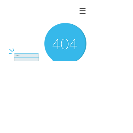
There’s Nothing
Here...
We can’t find the page you’re looking for.
Check the URL, or head back home.