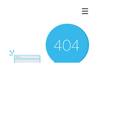
There’s Nothing
Here...
We can’t find the page you’re looking for.
Check the URL, or head back home.