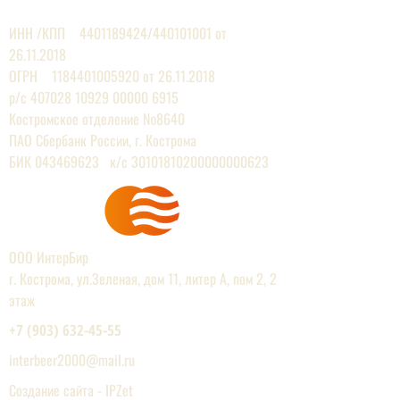
ЕВРОПЕЙСКИХ ПРОИЗВОДИТЕЛЕЙ
ИНН /КПП
4401189424
/440101001 от
26.11.2018
ОГРН 1184401005920 от 26.11.2018
р/с
407028 10929 00000
6915
Костромское отделение №8640
ПАО Сбербанк России, г. Кострома
БИК 043469623 к/с 30101810200000000623
ООО ИнтерБир
г. Кострома, ул.Зеленая, дом 11, литер А, пом 2, 2
этаж
+7 (903) 632-45-55
interbeer2000@mail.r
u
Создание сайта - IPZet