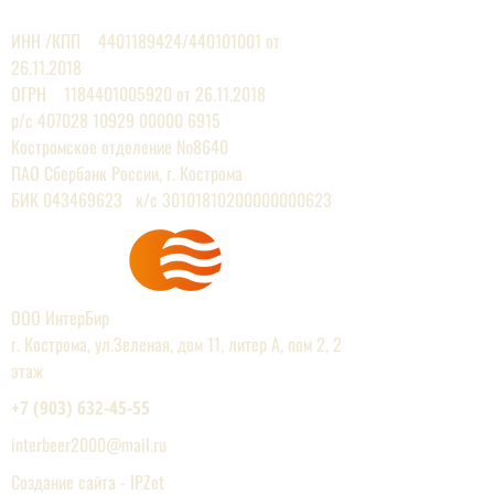
ЕВРОПЕЙСКИХ ПРОИЗВОДИТЕЛЕЙ
ИНН /КПП
4401189424
/440101001 от
26.11.2018
ОГРН 1184401005920 от 26.11.2018
р/с
407028 10929 00000
6915
Костромское отделение №8640
ПАО Сбербанк России, г. Кострома
БИК 043469623 к/с 30101810200000000623
ООО ИнтерБир
г. Кострома, ул.Зеленая, дом 11, литер А, пом 2, 2
этаж
+7 (903) 632-45-55
interbeer2000@mail.r
u
Создание сайта - IPZet