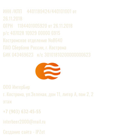
ЕВРОПЕЙСКИХ ПРОИЗВОДИТЕЛЕЙ
ИНН /КПП
4401189424
/440101001 от
26.11.2018
ОГРН 1184401005920 от 26.11.2018
р/с
407028 10929 00000
6915
Костромское отделение №8640
ПАО Сбербанк России, г. Кострома
БИК 043469623 к/с 30101810200000000623
ООО ИнтерБир
г. Кострома, ул.Зеленая, дом 11, литер А, пом 2, 2
этаж
+7 (903) 632-45-55
interbeer2000@mail.r
u
Создание сайта - IPZet