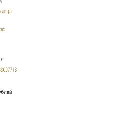
%
5 литра
кло
 кг
38007713
ублей