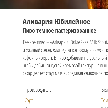
Аливария Юбилейное
Пиво темное пастеризованное
Темное пиво – «Аліварыя Юбілейнае Milk Stout»
и жженый солод, благодаря которому во вкусе 
кофейных зерен. В пиво добавили натуральный э
чтобы добиться густой кремовой текстуры с пы
сахар делает стаут мягче, создавая сливочное п
Производитель
Бел
Сорт
Тем