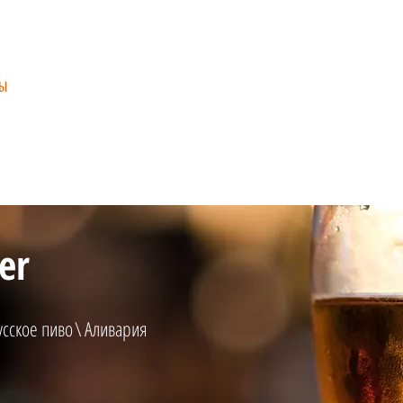
Р
ЦЫ
ОСТАВКИ ПИВА ОТ ЛУЧШИХ ЕВРОПЕЙСКИХ ПРОИЗВ
Импортное пиво
Пиво по странам
Импорт
er
сское пиво
\
Аливария