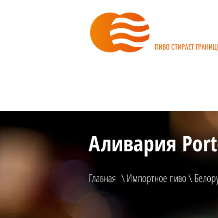
ИНТЕРБИ
ПИВО СТИРАЕТ ГРАНИ
ПРЯМЫЕ П
ГЛАВНАЯ
О Нас
Аливария Port
Главная
\
Импортное пиво
\
Белору