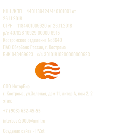
ЕВРОПЕЙСКИХ ПРОИЗВОДИТЕЛЕЙ
ИНН /КПП
4401189424
/440101001 от
26.11.2018
ОГРН 1184401005920 от 26.11.2018
р/с
407028 10929 00000
6915
Костромское отделение №8640
ПАО Сбербанк России, г. Кострома
БИК 043469623 к/с 30101810200000000623
ООО ИнтерБир
г. Кострома, ул.Зеленая, дом 11, литер А, пом 2, 2
этаж
+7 (903) 632-45-55
interbeer2000@mail.r
u
Создание сайта - IPZet