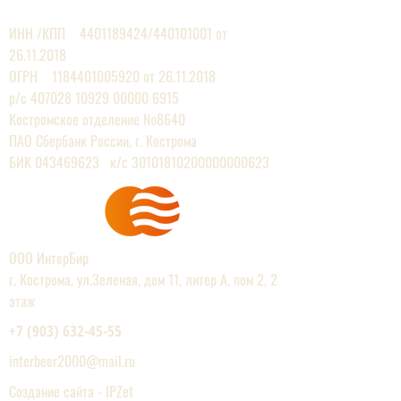
ЕВРОПЕЙСКИХ ПРОИЗВОДИТЕЛЕЙ
ИНН /КПП
4401189424
/440101001 от
26.11.2018
ОГРН 1184401005920 от 26.11.2018
р/с
407028 10929 00000
6915
Костромское отделение №8640
ПАО Сбербанк России, г. Кострома
БИК 043469623 к/с 30101810200000000623
ООО ИнтерБир
г. Кострома, ул.Зеленая, дом 11, литер А, пом 2, 2
этаж
+7 (903) 632-45-55
interbeer2000@mail.r
u
Создание сайта - IPZet